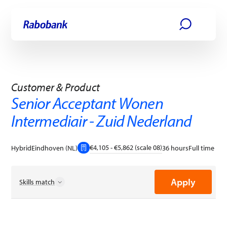
Skip directly to:
Main content
Apply
Customer & Product
Senior Acceptant Wonen
Intermediair - Zuid Nederland
€4,105 - €5,862 (scale 08)
Hybrid
Eindhoven (NL)
36 hours
Full time
Apply
Skills match
Active Listening
Business Process Improvements
Change Agility
Customer-Focused