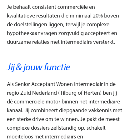
Disciplined Execution
Information Management
Je behaalt consistent commerciële en
Knowledge Sharing
Operations Management
kwalitatieve resultaten die minimaal 20% boven
Professional Collaboration
de doelstellingen liggen, terwijl je complexe
This match does not affect your application. It is purely an
hypotheekaanvragen zorgvuldig accepteert en
indication of whether this vacancy matches your skills.
duurzame relaties met intermediairs versterkt.
Jij & jouw functie
Als Senior Acceptant Wonen Intermediair in de
regio Zuid Nederland (Tilburg of Herten) ben jij
dé commerciële motor binnen het intermediaire
kanaal. Jij combineert diepgaande vakkennis met
een sterke drive om te winnen. Je pakt de meest
complexe dossiers zelfstandig op, schakelt
moeiteloos met intermediairs en