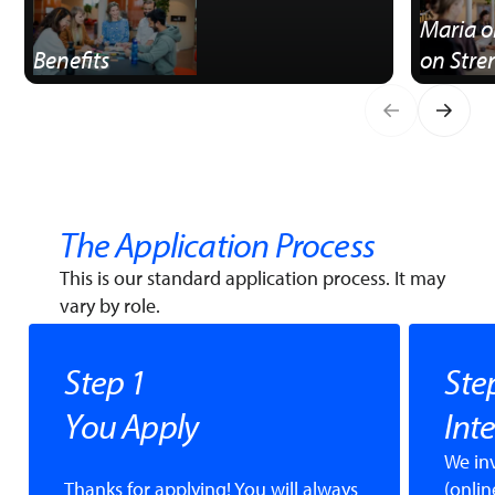
Maria o
Benefits
on Stre
The Application Process
This is our standard application process. It may
vary by role.
Step 1
Ste
You Apply
Int
We in
Thanks for applying! You will always
(onlin