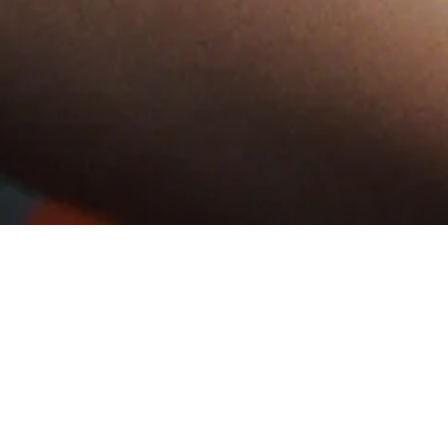
Benieuwd hoe het écht is om hier
te werken?
Raghu, Elanor en Karel vertellen je er zelf over. Lees
hun ervaringen.