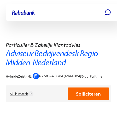
Ga direct naar:
Hoofdinhoud
Solliciteren
Particulier & Zakelijk Klantadvies
Adviseur Bedrijvendesk Regio
Midden-Nederland
€ 2.593 - € 3.704 (schaal 05)
Hybride
Zeist (NL)
36 uur
Fulltime
Solliciteren
Skills match
Customer due diligence (CDD)
Digitale geletterdheid
Emotionele intelligentie