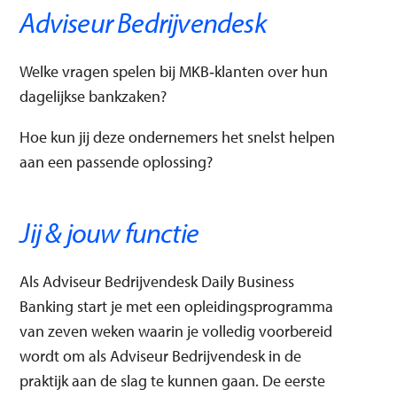
Adviseur Bedrijvendesk
Financiële adviezen
Financiële producten
Gedisciplineerde uitvoering
Klantervaring (CX)
Klantgericht
Naleving van procedures
Professionele samenwerking
Welke vragen spelen bij MKB‑klanten over hun
Verbeteringen van bedrijfsprocessen
dagelijkse bankzaken?
Deze match heeft geen invloed op je sollicitatie. Dit is puur een
Hoe kun jij deze ondernemers het snelst helpen
indicatie of deze vacature bij jouw skills past.
aan een passende oplossing?
Jij & jouw functie
Als Adviseur Bedrijvendesk Daily Business
Banking start je met een opleidingsprogramma
van zeven weken waarin je volledig voorbereid
wordt om als Adviseur Bedrijvendesk in de
praktijk aan de slag te kunnen gaan. De eerste