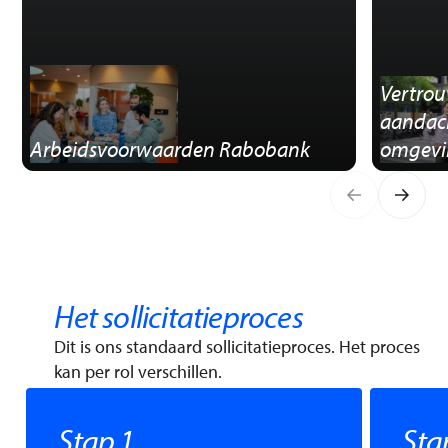
Vertrou
aandac
Arbeids­voorwaarden Rabobank
omgevi
Het sollicitatieproces
Dit is ons standaard sollicitatieproces. Het proces
kan per rol verschillen.
Stap 1
Sta