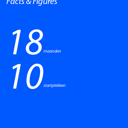
Facts & Figures
18
maanden
10
startplekken