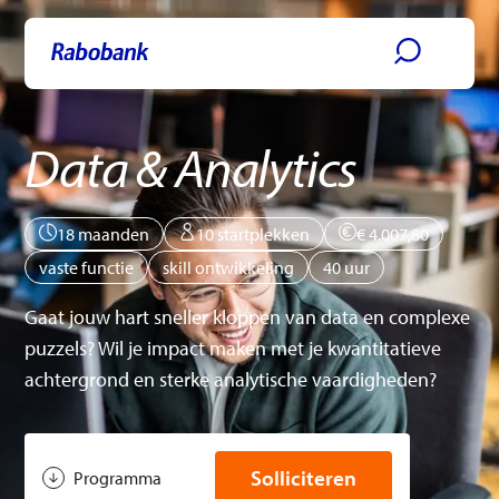
Ga direct naar:
Hoofdinhoud
Data & Analytics
18 maanden
10 startplekken
€ 4.007,80
vaste functie
skill ontwikkeling
40 uur
Gaat jouw hart sneller kloppen van data en complexe
puzzels? Wil je impact maken met je kwantitatieve
achtergrond en sterke analytische vaardigheden?
Solliciteren
Programma