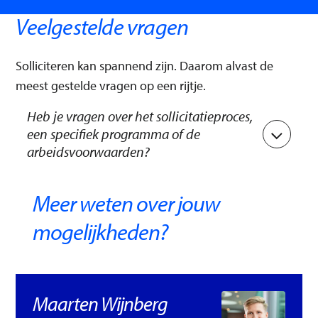
Veelgestelde vragen
Solliciteren kan spannend zijn. Daarom alvast de
meest gestelde vragen op een rijtje.
Heb je vragen over het sollicitatieproces,
een specifiek programma of de
arbeidsvoorwaarden?
Neem dan een kijkje op onze
FAQ-pagina
of kijk
Meer weten over jouw
de webinars
hier
terug waarin onze recruiters de
vragen rondom de specifieke Traineeships
mogelijkheden?
beantwoorden.
Maarten Wijnberg