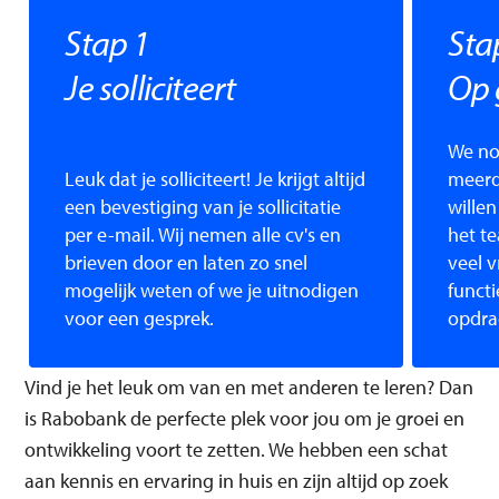
Stap 1
Sta
Je solliciteert
Op 
We no
Leuk dat je solliciteert! Je krijgt altijd
meerd
een bevestiging van je sollicitatie
willen
per e-mail. Wij nemen alle cv's en
het te
brieven door en laten zo snel
veel 
mogelijk weten of we je uitnodigen
funct
voor een gesprek.
opdra
Vind je het leuk om van en met anderen te leren? Dan
is Rabobank de perfecte plek voor jou om je groei en
ontwikkeling voort te zetten. We hebben een schat
aan kennis en ervaring in huis en zijn altijd op zoek