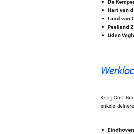
De Kempe
Hart van d
Land van 
Peelland Z
Uden Vegh
Werkloc
Kring Oost-Bra
enkele kleinere
Eindhoven