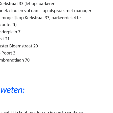
Kerkstraat 33 (let op: parkeren
briek / indien vol dan – op afspraak met manager
f mogelijk op Kerkstraat 33, parkeerdek 4 te
 autolift)
dderplein 7
kt 21
uster Bloemstraat 20
 Poort 3
mbrandtlaan 70
 weten:
 laat jij je kunt melden op je eerste werkdag,