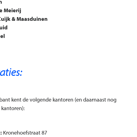
n
e Meierij
Cuijk & Maasduinen
uid
el
aties:
bant kent de volgende kantoren (en daarnaast nog
 kantoren):
:
Kronehoefstraat 87