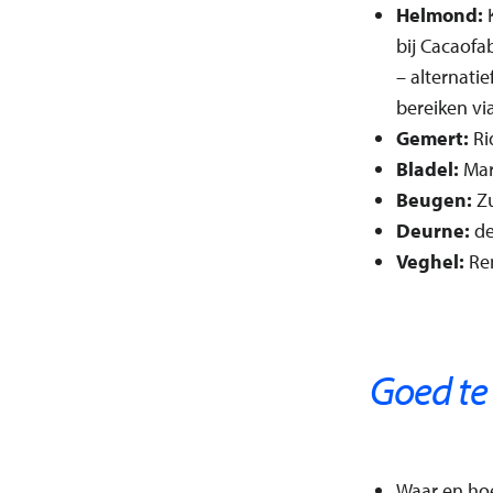
Helmond:
bij Cacaofa
– alternatie
bereiken via
Gemert:
Ri
Bladel:
Mar
Beugen:
Z
Deurne:
de
Veghel:
Re
Goed te
Waar en hoe