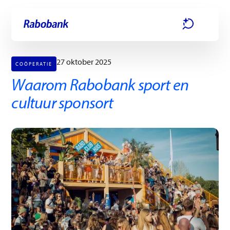
Ga direct naar:
Hoofdinhoud
27 oktober 2025
COÖPERATIE
Waarom Rabobank sport en
cultuur sponsort