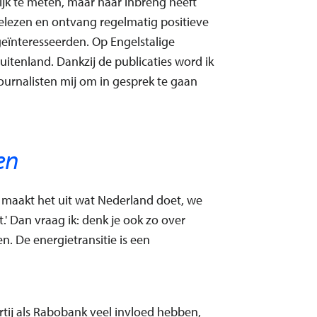
ijk te meten, maar haar inbreng heeft
 gelezen en ontvang regelmatig positieve
 geïnteresseerden. Op Engelstalige
 buitenland. Dankzij de publicaties word ik
ournalisten mij om in gesprek te gaan
en
maakt het uit wat Nederland doet, we
.' Dan vraag ik: denk je ook zo over
n. De energietransitie is een
artij als Rabobank veel invloed hebben,