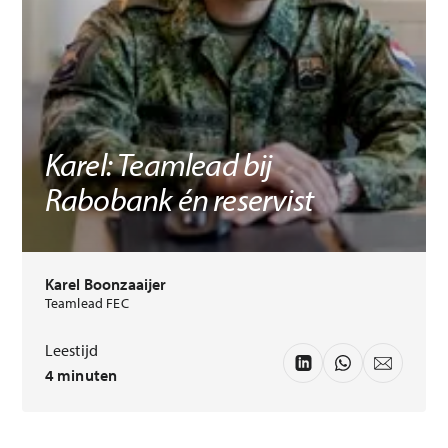
Karel: Teamlead bij
Rabobank én reservist
Karel Boonzaaijer
Teamlead FEC
Leestijd
4 minuten