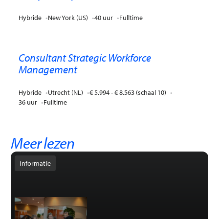
Hybride
New York (US)
40 uur
Fulltime
Consultant Strategic Workforce
Management
Hybride
Utrecht (NL)
€ 5.994 - € 8.563 (schaal 10)
36 uur
Fulltime
Meer lezen
Informatie